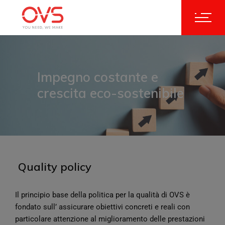
Impegno costante e
crescita eco-sostenibile
Quality policy
Il principio base della politica per la qualità di OVS è
fondato sull’ assicurare obiettivi concreti e reali con
particolare attenzione al miglioramento delle prestazioni