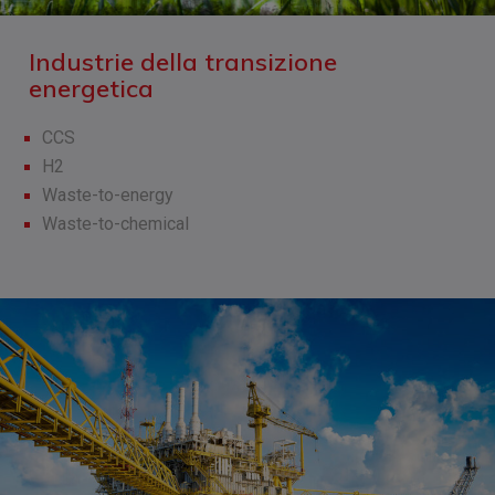
Industrie della transizione
energetica
CCS
H2
Waste-to-energy
Waste-to-chemical