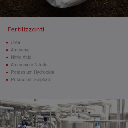
Fertilizzanti
Urea
Ammonia
Nitric Acid
Ammonium Nitrate
Potassium Hydroxide
Potassium Solphate