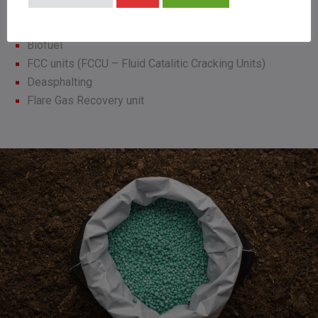
Debottlenecking Fractionation HCK
Eco-Diesel
Biofuel
FCC units (FCCU – Fluid Catalitic Cracking Units)
Deasphalting
Flare Gas Recovery unit