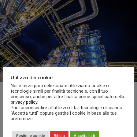
Utilizzo dei cookie
Noi e terze parti selezionate utilizziamo cookie o
tecnologie simili per finalità tecniche e, con il tuo
Raffinerie
consenso, anche per altre finalità come specificato nella
privacy policy
.
Puoi acconsentire all’utilizzo di tali tecnologie cliccando
Residue Upgrading Project (RUP)
"Accetta tutti" oppure gestire i cookie in base alle tue
Refinery Expansion Project (REP)
preferenze.
Ethylene Oxide
Clean Fuel Project (CFP)
Gestione cookie
Rifiuta
Accetta tutti