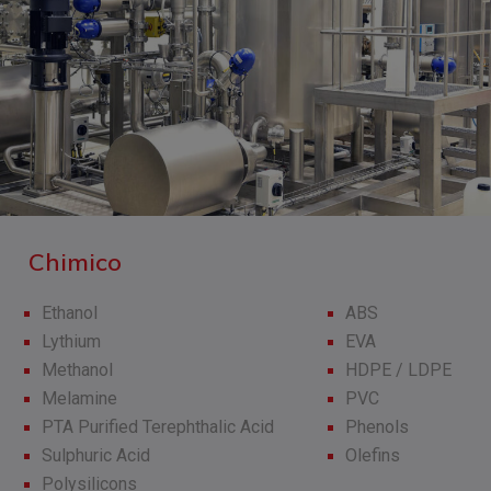
Chimico
Ethanol
ABS
Lythium
EVA
Methanol
HDPE / LDPE
Melamine
PVC
PTA Purified Terephthalic Acid
Phenols
Sulphuric Acid
Olefins
Polysilicons