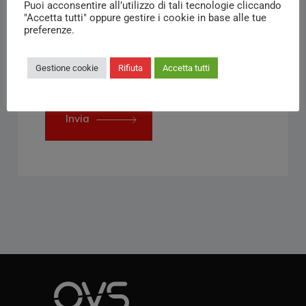
Puoi acconsentire all’utilizzo di tali tecnologie cliccando
"Accetta tutti" oppure gestire i cookie in base alle tue
preferenze.
Gestione cookie
Rifiuta
Accetta tutti
Accetto l’informativa sulla
privacy
Invia