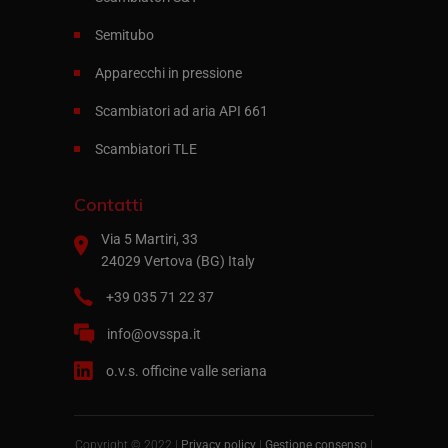
Semitubo
Apparecchi in pressione
Scambiatori ad aria API 661
Scambiatori TLE
Contatti
Via 5 Martiri, 33
24029 Vertova (BG) Italy
+39 035 71 22 37
info@ovsspa.it
o.v.s. officine valle seriana
Copyright © 2022 |
Privacy policy
|
Gestione consenso
|