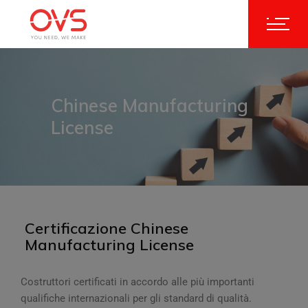
Chinese Manufacturing
License
Certificazione Chinese
Manufacturing License
Costruttori certificati in accordo alle più importanti
qualifiche internazionali per gli standard di qualità.