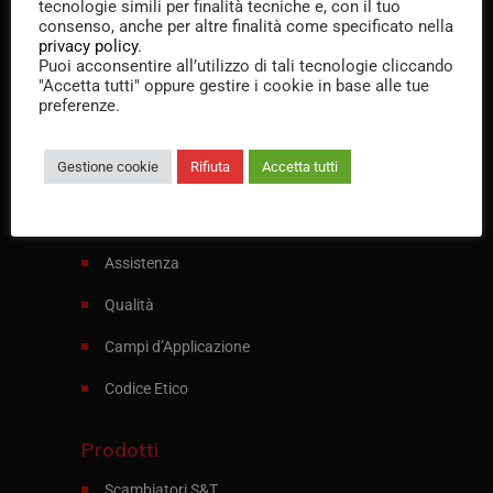
tecnologie simili per finalità tecniche e, con il tuo
consenso, anche per altre finalità come specificato nella
Specialisti nella progettazione e produzione di
privacy policy
.
Puoi acconsentire all’utilizzo di tali tecnologie cliccando
scambiatori di calore e apparecchi in pressione
"Accetta tutti" oppure gestire i cookie in base alle tue
preferenze.
Italiano
English
Gestione cookie
Rifiuta
Accetta tutti
Menu
Processo Produttivo
Assistenza
Qualità
Campi d’Applicazione
Codice Etico
Prodotti
Scambiatori S&T